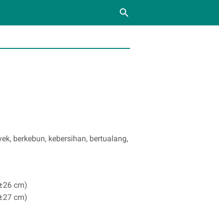
ek, berkebun, kebersihan, bertualang,
 ±26 cm)
 ±27 cm)